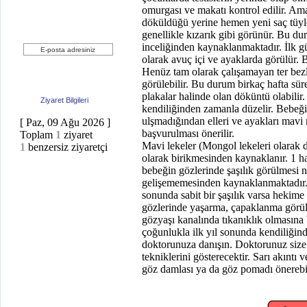
omurgası ve makatı kontrol edilir. Am
döküldüğü yerine hemen yeni saç tüyler
Haber bülteni üyeliği
genellikle kızarık gibi görünür. Bu du
inceliğinden kaynaklanmaktadır. İlk g
olarak avuç içi ve ayaklarda görülür. Bu
Üye Ol
Henüz tam olarak çalışamayan ter bez
görülebilir. Bu durum birkaç hafta sür
plakalar halinde olan döküntü olabilir
Ziyaret Bilgileri
kendiliğinden zamanla düzelir. Bebeği
ulşmadığından elleri ve ayakları mavi
[ Paz, 09 Ağu 2026 ]
başvurulması önerilir.
Toplam
1
ziyaret
Mavi lekeler (Mongol lekeleri olarak da
1
benzersiz ziyaretçi
olarak birikmesinden kaynaklanır. 1 haf
bebeğin gözlerinde şaşılık görülmesi 
gelişememesinden kaynaklanmaktadır.
sonunda sabit bir şaşılık varsa hekime
gözlerinde yaşarma, çapaklanma görül
gözyaşı kanalında tıkanıklık olmasına
çoğunlukla ilk yıl sonunda kendiliğin
doktorunuza danışın. Doktorunuz size
tekniklerini gösterecektir. Sarı akıntı
göz damlası ya da göz pomadı önerebil