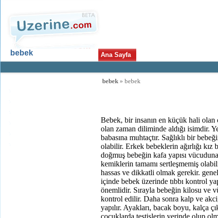
bebek
Ana Sayfa
Uzerine.com
bebek
» bebek
bebek
Bebeği Tutma ve Taşıma
Bebeğin Bakımı
Bebek ve Beslenme
Bebek, bir insanın en küçük hali ola
Bebek ve Uyku
olan zaman diliminde aldığı isimdir. 
Bebeğin Aşıları
babasına muhtaçtır. Sağlıklı bir bebeğ
Bebeğin Gelişimi
olabilir. Erkek bebeklerin ağırlığı kız 
doğmuş bebeğin kafa yapısı vücuduna
kemiklerin tamamı sertleşmemiş olabil
hassas ve dikkatli olmak gerekir. gen
içinde bebek üzerinde tıbbı kontrol yap
Yeni Üyelik
önemlidir. Sırayla bebeğin kilosu ve 
uzerine.com a üye olmak için tıklayın
kontrol edilir. Daha sonra kalp ve akci
yapılır. Ayakları, bacak boyu, kalça ç
çocuklarda testislerin yerinde olup ol